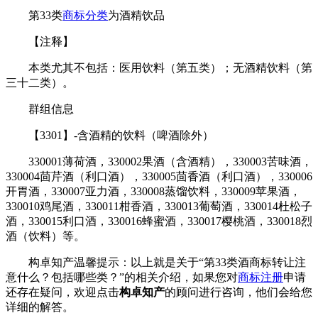
第33类
商标分类
为酒精饮品
【注释】
本类尤其不包括：医用饮料（第五类）；无酒精饮料（第
三十二类）。
群组信息
【3301】-含酒精的饮料（啤酒除外）
330001薄荷酒，330002果酒（含酒精），330003苦味酒，
330004茴芹酒（利口酒），330005茴香酒（利口酒），330006
开胃酒，330007亚力酒，330008蒸馏饮料，330009苹果酒，
330010鸡尾酒，330011柑香酒，330013葡萄酒，330014杜松子
酒，330015利口酒，330016蜂蜜酒，330017樱桃酒，330018烈
酒（饮料）等。
构卓知产温馨提示：以上就是关于“第33类酒商标转让注
意什么？包括哪些类？”的相关介绍，如果您对
商标注册
申请
还存在疑问，欢迎点击
构卓知产
的顾问进行咨询，他们会给您
详细的解答。